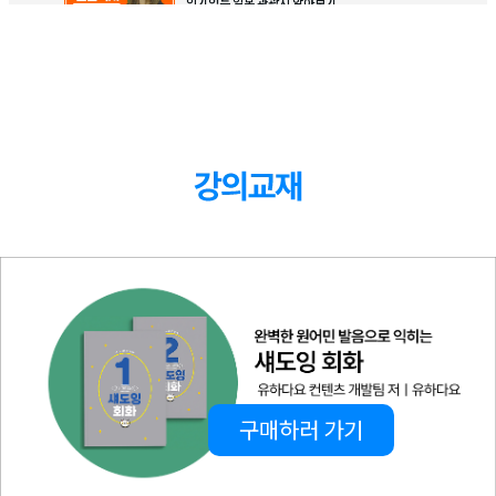
인기있는 일본 관광지 알아보기
일본의 수학여행
6
강
03:06
일본 학생들의 수학여행 문화 알아보기
일본의 오미야게 문화
7
강
03:05
일본인들의 선물 문화 알아보기
엄마는 오까상만 있는게 아냐
8
강
03:43
엄마와 관련된 다양한 일본어 표현 알아보기
일본병원 왜 이렇게 비싸
9
강
03:13
일본 병원 문화 알아보기
겨울에만 떡 먹는 일본인!?
10
강
일본인은 겨울에만 떡을 먹는다니! 사실 파헤
03:28
치기
도쿄 한달 생활비
11
강
03:14
도쿄 한달 생활비 알아보기
구매하러 가기
집주인한테 사례금을 왜 줘?
12
강
04:23
일본의 집 계약 문화 알아보기