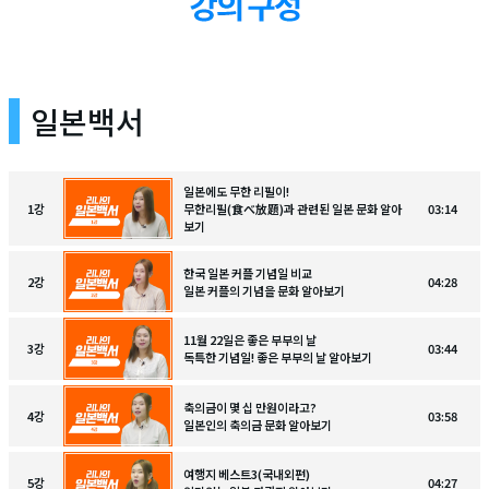
일본백서
일본에도 무한 리필이!
1
강
무한리필(食べ放題)과 관련된 일본 문화 알아
03:14
보기
한국 일본 커플 기념일 비교
2
강
04:28
일본 커플의 기념을 문화 알아보기
11월 22일은 좋은 부부의 날
3
강
03:44
독특한 기념일! 좋은 부부의 날 알아보기
축의금이 몇 십 만원이라고?
4
강
03:58
일본인의 축의금 문화 알아보기
여행지 베스트3(국내외편)
5
강
04:27