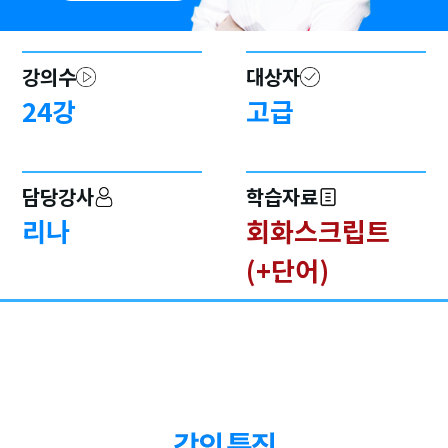
강의수
대상자
24
강
고급
담당강사
학습자료
리나
회화스크립트
(+단어)