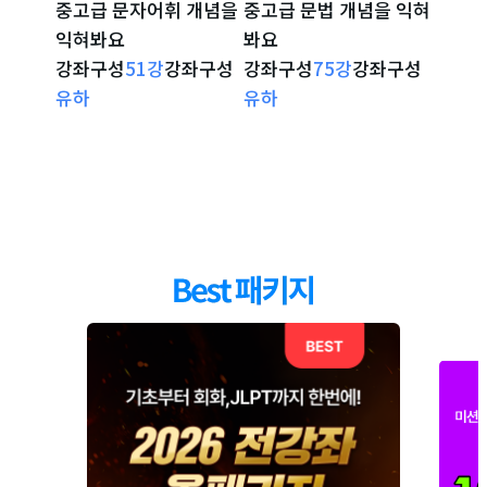
중고급 문자어휘 개념을
중고급 문법 개념을 익혀
시험 
익혀봐요
봐요
확인해
도쿄 오사카 등 지역별 특징2
20
강
04:49
일본 지역의 소개2
강좌구성
51
강
강좌구성
강좌구성
75
강
강좌구성
강좌구
강좌 자세히 보기
강좌 자세히 보기
강
유하
유하
리나
선물하면 좋은 아이템 추천
21
강
일본인에게 선물하면 기뻐하는 아이템 추천목
03:49
록 알아보기
일본의 불꽃축제
22
강
03:00
일본의 불꽃축제 알아보기
일본 자동차 번호판 구별법
23
강
04:35
일본 자동차의 번호판 구별법 알아보기
일본 학교의 특징
24
강
04:38
일본 학교의 특징 알아보기