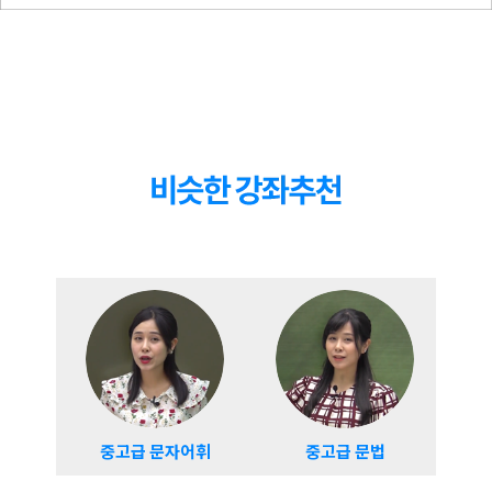
일본 핸드폰 싸게 이용하는 법
13
강
03:58
일본 핸드폰 구입 상황 알아보기
일본의 인기 사이트
14
강
04:31
일본에서 인기 많은 포탈사이트 알아보기
양반다리를 안 하는 일본인!?
15
강
02:22
일본인들은 왜 양반다리를 안 할까! 알아보기
막차 놓치면 어떡함?
16
강
교통비가 비싼 일본! 일본인들은 어떻게 대처
03:45
하는지 알아보기
반찬이 공짜가 아니라니?
17
강
02:46
반찬에도 돈을 받는 나라 일본, 알아보기
일본가서 긴급할 땐 110번!
18
강
03:11
일본에서 긴급상황 시 대처하는 방법 알아보기
중고급 문자어휘
중고급 문법
중고
도쿄 오사카 등 지역별 특징1
19
강
04:29
일본 지역의 소개1