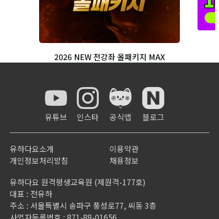
2026 NEW 전강좌 올패키지 MAX
유튜브
인스타
공식앱
블로그
유하다요소개
이용약관
개인정보처리방침
채용정보
유하다요 원격평생교육원 (제원격-177호)
대표 : 전유하
주소 : 서울특별시 송파구 풍성로77, 씨동 3층
사업자등록번호 : 871-88-01656