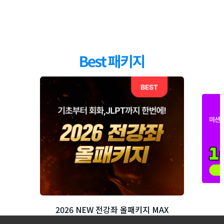
23
강
Unit11 문형학습
62:25
24
강
Unit11 회화학습&문제풀이
32:53
25
강
Unit12 문형학습
20:25
26
강
Unit12 회화학습&문제풀이
19:55
27
강
Unit13 문형학습
30:05
28
강
Unit13 회화학습&문제풀이
28:05
29
강
Unit14 문형학습
28:56
2026 NEW 전강좌 올패키지 MAX