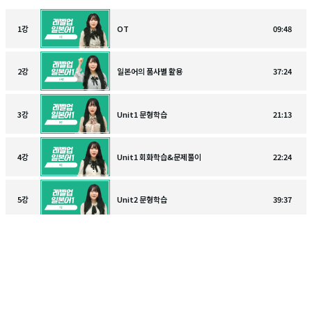
1
강
OT
09:48
2
강
일본어의 품사별 활용
37:24
3
강
Unit1 문형학습
21:13
4
강
Unit1 회화학습&문제풀이
22:24
5
강
Unit2 문형학습
39:37
6
강
Unit2 회화학습&문제풀이
25:51
7
강
Unit3 문형학습
27:45