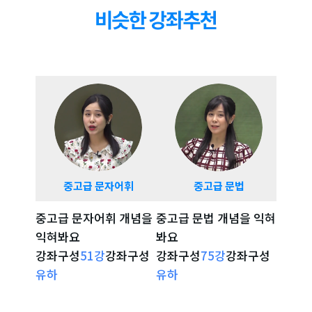
15
강
Unit7 문형학습
17:05
16
강
Unit7 회화학습&문제풀이
29:47
17
강
Unit8 문형학습
35:27
18
강
Unit8 회화학습&문제풀이
26:18
19
강
Unit9 문형학습
28:07
중고급 문자어휘
중고급 문법
중고
중고급 문자어휘 개념을
중고급 문법 개념을 익혀
시험 
20
강
Unit9 회화학습&문제풀이
21:59
익혀봐요
봐요
확인해
강좌구성
51
강
강좌구성
강좌구성
75
강
강좌구성
강좌구
21
강
Unit10 문형학습
40:18
강좌 자세히 보기
강좌 자세히 보기
강
유하
유하
리나
22
강
Unit10 회화학습&문제풀이
33:41