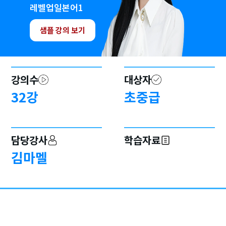
레벨업일본어1
샘플 강의 보기
강의수
대상자
32
강
초중급
담당강사
학습자료
김마멜