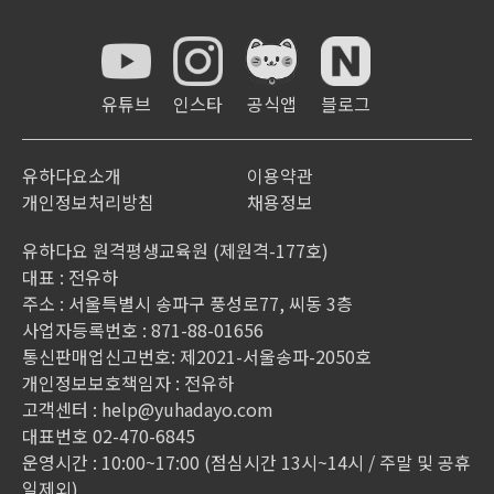
30
강
Unit14 회화학습&문제풀이
26:24
31
강
Unit15 문형학습
29:17
유튜브
인스타
공식앱
블로그
32
강
Unit15 회화학습&문제풀이
28:56
유하다요소개
이용약관
개인정보처리방침
채용정보
유하다요 원격평생교육원 (제원격-177호)
대표 : 전유하
주소 : 서울특별시 송파구 풍성로77, 씨동 3층
사업자등록번호 : 871-88-01656
통신판매업신고번호: 제2021-서울송파-2050호
개인정보보호책임자 : 전유하
고객센터 :
help@yuhadayo.com
대표번호 02-470-6845
운영시간 : 10:00~17:00 (점심시간 13시~14시 / 주말 및 공휴
일제외)