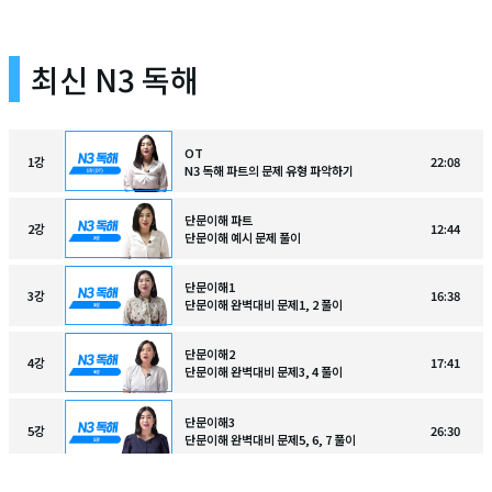
최신 N3 독해
OT
1
강
22:08
N3 독해 파트의 문제 유형 파악하기
단문이해 파트
2
강
12:44
단문이해 예시 문제 풀이
단문이해1
3
강
16:38
단문이해 완벽대비 문제1, 2 풀이
단문이해2
4
강
17:41
단문이해 완벽대비 문제3, 4 풀이
단문이해3
5
강
26:30
단문이해 완벽대비 문제5, 6, 7 풀이
중급이해 파트