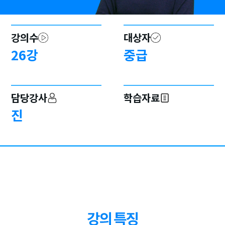
강의수
대상자
26
강
중급
담당강사
학습자료
진