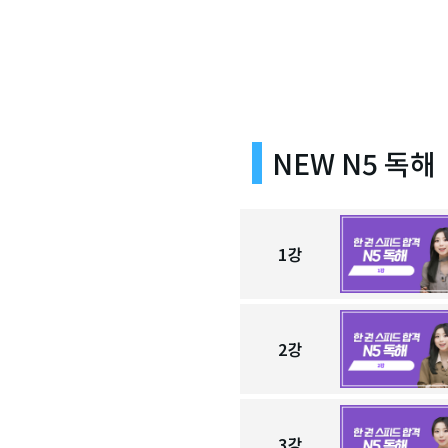
NEW N5 독해
1
강
2
강
3
강