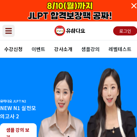
로그인
Open main menu
수강신청
이벤트
강사소개
샘플강의
레벨테스트
유하다요 JLPT N2
NEW N1 실전모
의고사 2
샘플 강의 보