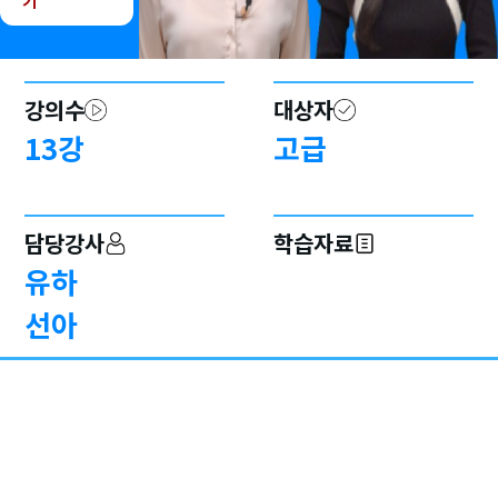
기
강의수
대상자
13
강
고급
담당강사
학습자료
유하
선아