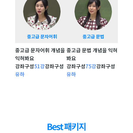
중고급 문자어휘
중고급 문법
중고
중고급 문자어휘 개념을
중고급 문법 개념을 익혀
시험 
익혀봐요
봐요
확인해
강좌구성
51
강
강좌구성
강좌구성
75
강
강좌구성
강좌구
강좌 자세히 보기
강좌 자세히 보기
강
유하
유하
리나