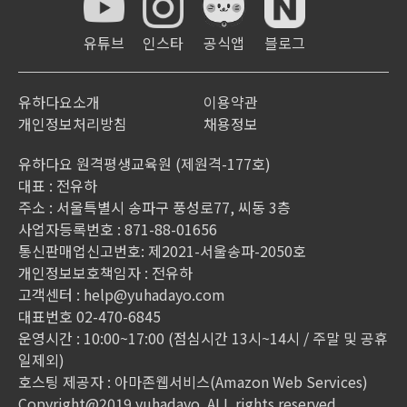
31
강
31강 문맥규정 핵심단어 실전 연습문제③④
31 :12
유튜브
인스타
공식앱
블로그
32
강
32강 문맥규정 핵심단어 실전 연습문제⑤
12 : 35
유하다요소개
이용약관
개인정보처리방침
채용정보
33
강
33강 유의표현 핵심단어 실전 연습문제①②
14 : 29
유하다요 원격평생교육원 (제원격-177호)
대표 : 전유하
34
강
34강 유의표현 핵심단어 실전 연습문제③④
17 : 28
주소 : 서울특별시 송파구 풍성로77, 씨동 3층
사업자등록번호 : 871-88-01656
35
강
35강 유의표현 핵심단어 실전 연습문제⑤
9 : 54
통신판매업신고번호: 제2021-서울송파-2050호
개인정보보호책임자 : 전유하
고객센터 :
help@yuhadayo.com
대표번호 02-470-6845
운영시간 : 10:00~17:00 (점심시간 13시~14시 / 주말 및 공휴
일제외)
호스팅 제공자 : 아마존웹서비스(Amazon Web Services)
Copyright@2019 yuhadayo. ALL rights reserved