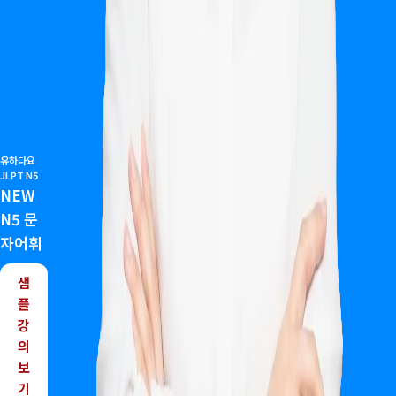
유하다요
JLPT N5
NEW
N5 문
자어휘
샘
플
강
의
보
기