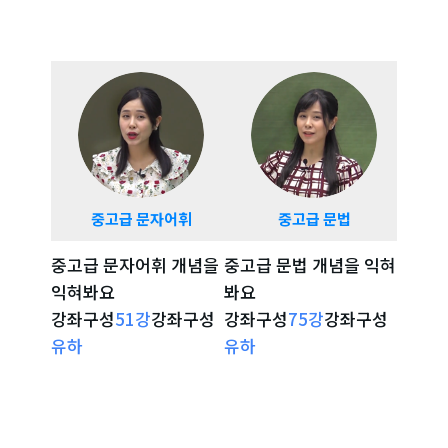
17
강
17강 문맥규정 기출단어 실전 연습 문제⑥⑦
22 : 34
18
강
18강 문맥규정 기출단어 실전 연습 문제⑧⑨
23 : 58
19강유의표현OT, 유의표현 기출단어 실전 연
19
강
14 : 04
습 문제①
중고급 문자어휘
중고급 문법
중고
20
강
20강 유의표현 기출단어 실전 연습 문제②③
21 : 11
중고급 문자어휘 개념을
중고급 문법 개념을 익혀
시험 
익혀봐요
봐요
확인해
21
강
21강 유의표현 기출단어 실전 연습 문제④⑤
15 : 18
강좌구성
51
강
강좌구성
강좌구성
75
강
강좌구성
강좌구
강좌 자세히 보기
강좌 자세히 보기
강
유하
유하
리나
22
강
22강 유의표현 기출단어 실전 연습 문제⑥⑦
18 : 31
23
강
23강 유의표현 기출단어 실전 연습 문제⑧⑨
16 : 10