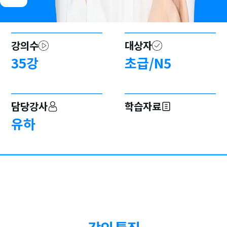
강의수
대상자
35
강
초급/N5
담당강사
학습자료
유하