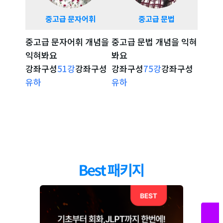
날짜 말하기 활용
중고급 문자어휘
중고급 문법
중고
20
강
07:55
날짜 묻고 말하기 연습
중고급 문자어휘 개념을
중고급 문법 개념을 익혀
시험 
시간 말하기
21
강
06:47
익혀봐요
봐요
확인해
시간 말하기(시/분)
강좌구성
51
강
강좌구성
강좌구성
75
강
강좌구성
강좌구
강좌 자세히 보기
강좌 자세히 보기
강
사람 수 말하기
유하
유하
리나
22
강
04:13
사람 수 말하기
가족 호칭
23
강
05:59
가족 호칭
가족 말하기
24
강
07:37
가족 말하기