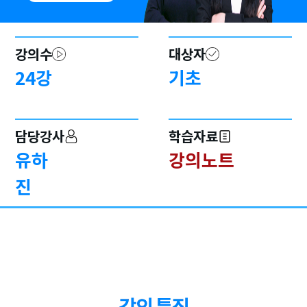
강의수
대상자
24
강
기초
담당강사
학습자료
유하
강의노트
진