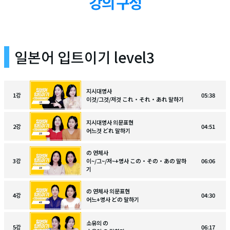
일본어 입트이기 level3
지시대명사
1
강
05:38
이것/그것/저것 これ・それ・あれ 말하기
지시대명사 의문표현
2
강
04:51
어느것 どれ 말하기
の 연체사
3
강
이~/그~/저~+명사 この・その・あの 말하
06:06
기
の 연체사 의문표현
4
강
04:30
어느+명사 どの 말하기
소유의 の
5
강
06:17