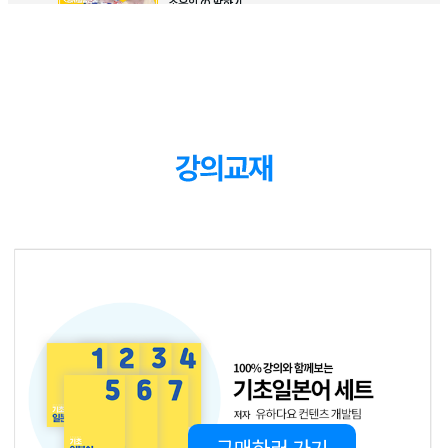
소유의 の 말하기
소유의 の 의문표현
6
강
どの(어느것)으로 질문하고 소유의 の로 대답
06:11
하기
장소 지시어
7
강
05:51
여기/거기/저기 ここ・そこ・あそこ 말하기
장소 지시어 의문표현
8
강
05:05
어디 どこ 말하기
가격문기
9
강
~은/는 얼마예요? ～はいくらですか？ 표현
04:51
말하기
1~10 숫자 활용
10
강
02:53
1~10 숫자, 가격 말하기
10단위 숫자 활용
11
강
02:34
10단위 숫자, 가격 말하기
100단위 숫자 활용
구매하러 가기
12
강
02:40