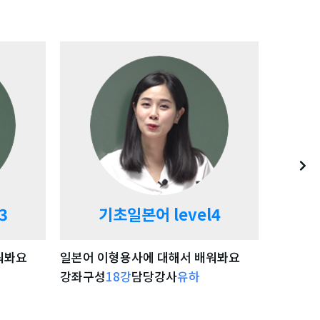
3
기초일본어 level4
워봐요
일본어 이형용사에 대해서 배워봐요
일본어 
강좌구성
18
강
담당강사
유하
강좌구성