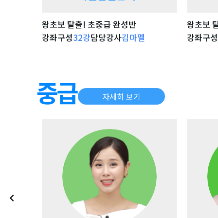
왕초보 탈출! 초중급 완성반
왕초보 
강좌구성
32
강
담당강사
김마멜
강좌구성
강좌 자세히 보기
자세히 보기