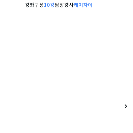
강좌구성
10
강
담당강사
케이자이
기
강좌 자세히 보기