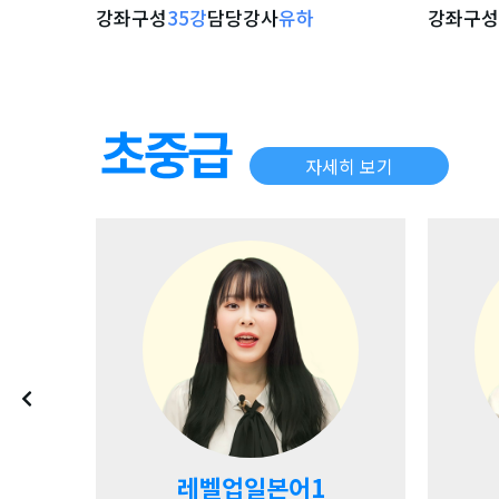
강좌구성
35
강
담당강사
유하
강좌구성
강좌 자세히 보기
자세히 보기
레벨업일본어1