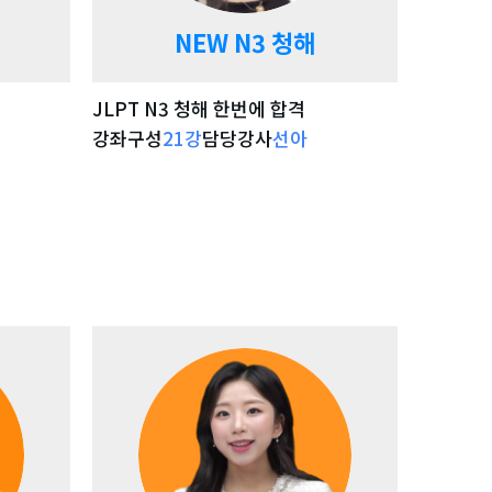
NEW N3 청해
NE
JLPT N3 청해 한번에 합격
JLPT 
강좌구성
21
강
담당강사
선아
강좌구성
기
강좌 자세히 보기