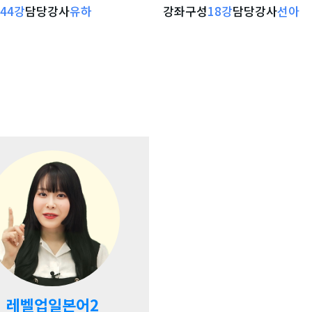
44
강
담당강사
유하
강좌구성
18
강
담당강사
선아
강좌 자세히 보기
강좌 자세히 보
레벨업일본어2