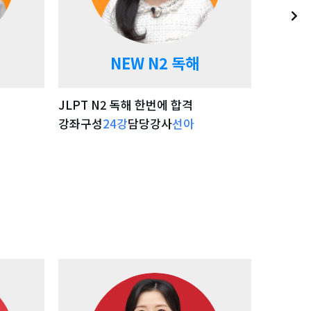
NEW N2 독해
NE
JLPT N2 독해 한번에 합격
JLPT 
강좌구성
24
강
담당강사
선아
강좌구성
기
강좌 자세히 보기