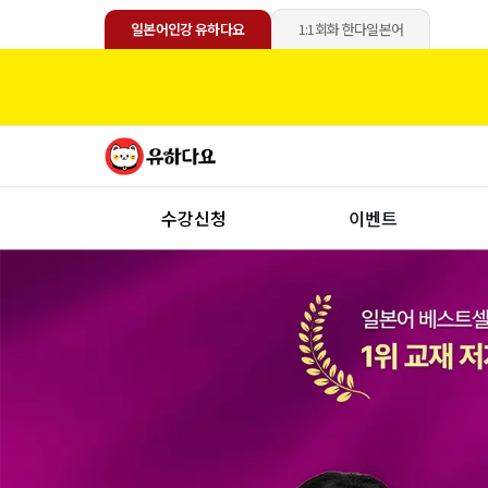
일본어인강 유하다요
1:1회화 한다일본어
수강신청
이벤트