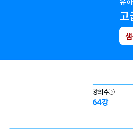
유하
고
샘
강의수
64
강