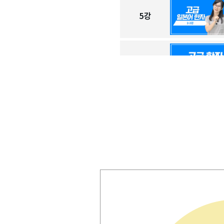
5
강
6
강
7
강
8
강
9
강