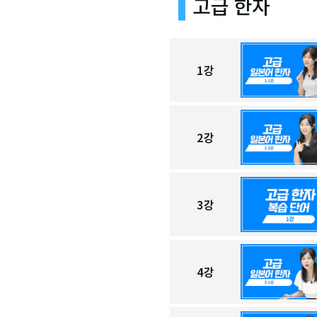
고급 한자
1
강
2
강
3
강
4
강