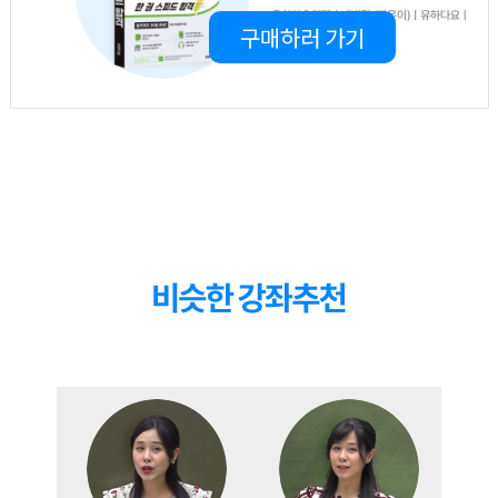
구매하러 가기
12강
12
강
09:45
청해 문제4
13강
13
강
16:45
청해 문제5