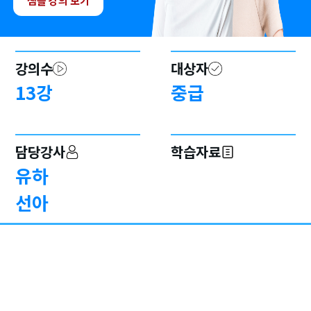
샘플 강의 보기
강의수
대상자
13
강
중급
담당강사
학습자료
유하
선아