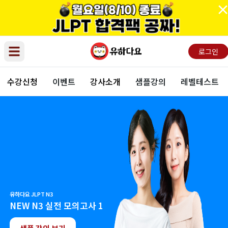
로그인
Open main menu
수강신청
이벤트
강사소개
샘플강의
레벨테스트
유하다요 JLPT N3
NEW N3 실전 모의고사 1