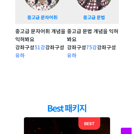
중고급 문자어휘
중고급 문법
중고
중고급 문자어휘 개념을
중고급 문법 개념을 익혀
시험 
익혀봐요
봐요
확인해
강좌구성
51
강
강좌구성
강좌구성
75
강
강좌구성
강좌구
강좌 자세히 보기
강좌 자세히 보기
강
유하
유하
리나