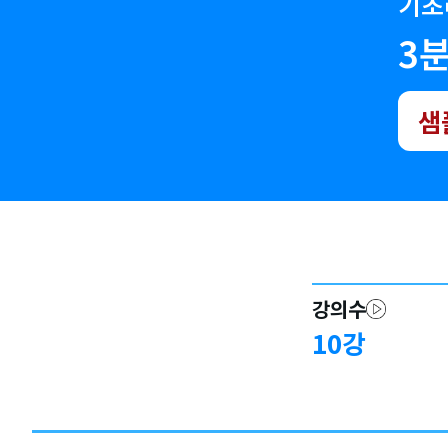
기초
3
샘
강의수
10
강