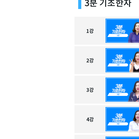
3분 기초한자
1
강
2
강
3
강
4
강