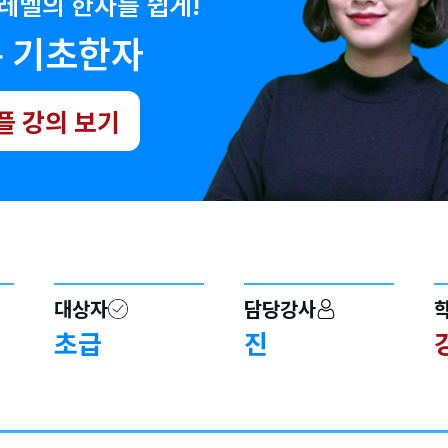
레벨의 한자를 쉽게!
분 기초한자
플 강의 보기
대상자
담당강사
초급
진