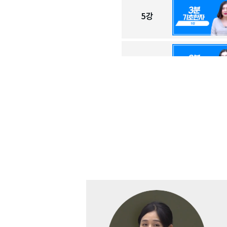
5
강
6
강
7
강
8
강
9
강