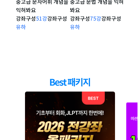
중고급 문자어휘 개념을
중고급 문법 개념을 익혀
시험 
해져 있어요/해 놔요
12
강
てある, ている, ておく, てくる 표현 익히
07:57
익혀봐요
봐요
확인해
기
강좌구성
51
강
강좌구성
강좌구성
75
강
강좌구성
강좌구
강좌 자세히 보기
강좌 자세히 보기
강
~할 생각/속셈/예정
유하
유하
리나
13
강
동사를 활용한 예정 및 계획을 나타내는 표현
12:12
익히기
라는/대로/나중에
14
강
という, とおりに, たあとで, はあとにし
07:52
て 표현 익히기
하면 할수록/할 정도로
15
강
07:34
가정형 ば표현과 ば를 활용한 표현 익히기
そうだ 추측 표현
16
강
전문과 양태의 そうだ의 두가지 용법 비교 분
06:23
석, 활용하기
ようだ 추측 표현
17
강
04:13
ようだ 사용법 익히기
らしい 추측 표현
18
강
06:44
らしい의 사용법 익히기