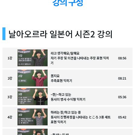
날아오르라 일본어 시즌2 강의
라고 생각해요/말해요
1
강
자기 주장 및 의견을 나타내는 주장 표현 익히
08:56
기
겠지요
2
강
08:21
추측표현 익히기
~한/~하고 있는
3
강
05:36
동사의 명사 수식형 익히기
하려는 참/하고 있는 중
4
강
동사의 진행과정을 나타내는 ところ 3종 세트
05:42
표현 익히기
~할 때/~일 때