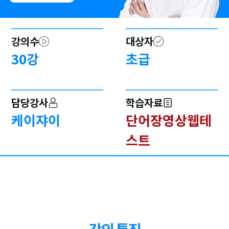
강의수
대상자
30
강
초급
담당강사
학습자료
케이쟈이
단어장영상
웹테
스트