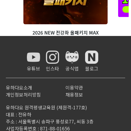
처럼/하도록/하게
19
강
06:09
ように의 3가지 활용법 익히기
(수동형) 당하다
20
강
05:02
2026 NEW 전강좌 올패키지 MAX
동사의 수동 표현 익히기
것은/것이/것을
21
강
04:15
동사를 명사화 하는 방법
하고/때문에
22
강
동사, い형용사, な형용사를 활용한 이유를 나
08:23
유튜브
인스타
공식앱
블로그
타내는 표현 익히기
하는지/인지/해 봐요
유하다요소개
이용약관
23
강
05:31
するか, かどうか, てみます 표현 익히기
개인정보처리방침
채용정보
やる의 표현
24
강
'하다'라는 뜻을 가진 동사 やる의 사용법 익히
09:15
유하다요 원격평생교육원 (제원격-177호)
기
대표 : 전유하
주소 : 서울특별시 송파구 풍성로77, 씨동 3층
위해서/하는 데에
25
강
03:09
사업자등록번호 : 871-88-01656
목적을 나타내는 표현 익히기