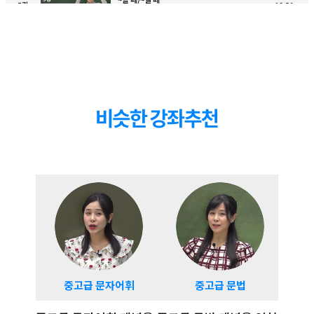
5
강
10:31
특정 상황의 시점을 나타내는 표현 익히기
~하면/줘요/받아요
6
강
09:11
가정형と과 수수 표현 익히기
해 줘요 3종 세트
7
강
06:11
주고 받는 행동을 나타내는수수표현 익히기
만약 ~하면/~해도
8
강
06:24
가정형 たら표현과 もし,ても 활용법 익히기
할 수 있어요/할 수 밖에
9
강
동사 그대로를 변형시키는 가능형과 しかない
06:10
표현 익히기
~하면서/~하고 ~하고
10
강
동사의 동시 진행을 나타내는 ながら 표현과
04:00
긴 문장을 연결하는 동사 나열 표현 익히기
해 버려요
11
강
06:38
중고급 문자어휘
중고급 문법
중고
동사의 て형을 활용한 てしまう 표현 익히기