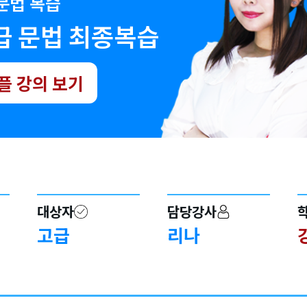
 문법 복습
급 문법 최종복습
플 강의 보기
대상자
담당강사
고급
리나