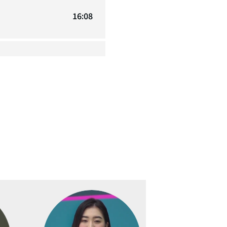
16:08
18:44
17:12
18:28