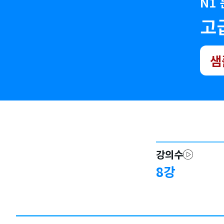
N1
고
샘
강의수
8
강