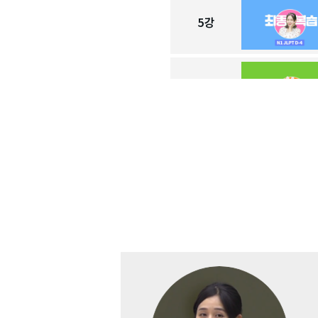
5
강
6
강
7
강
8
강