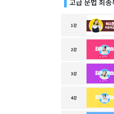
고급 문법 최종
1
강
2
강
3
강
4
강