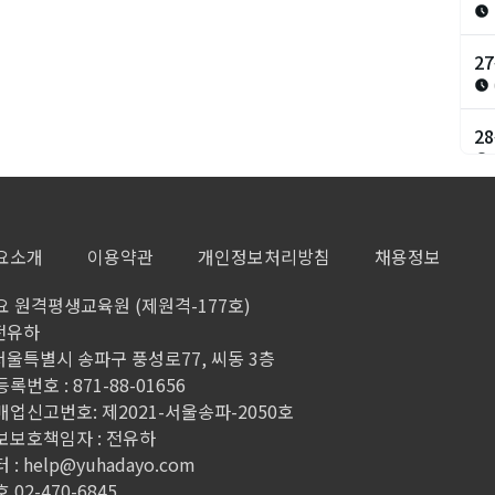
2
2
2
요소개
이용약관
개인정보처리방침
채용정보
 원격평생교육원 (제원격-177호)
 전유하
 서울특별시 송파구 풍성로77, 씨동 3층
번호 : 871-88-01656
업신고번호: 제2021-서울송파-2050호
보보호책임자 : 전유하
 :
help@yuhadayo.com
02-470-6845